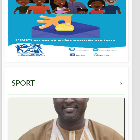
SPORT
›