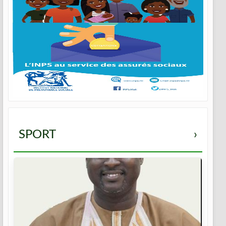
SPORT
›