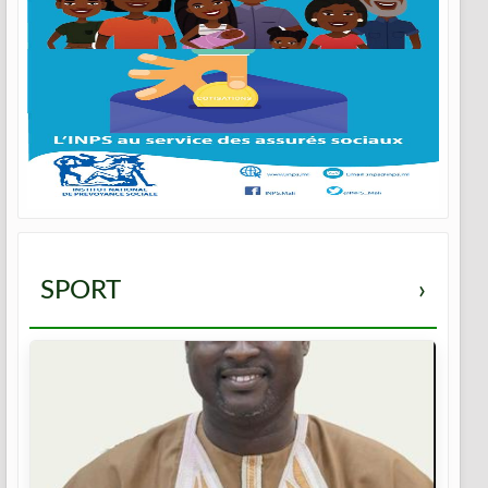
SPORT
›