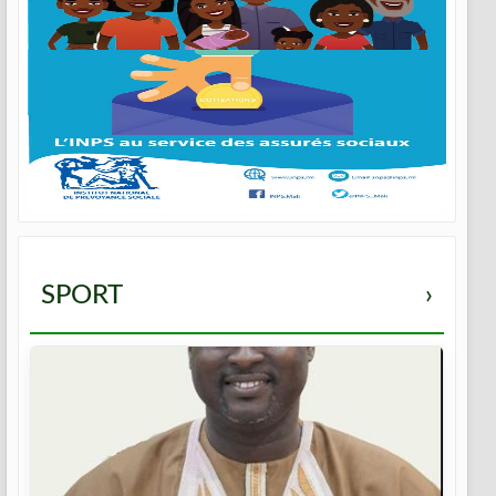
SPORT
›