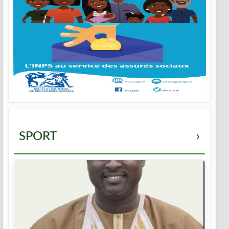
SPORT
›