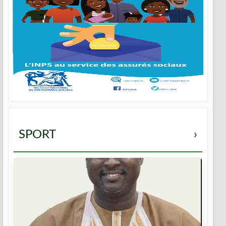
SPORT
›