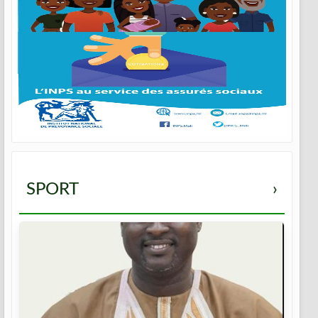
SPORT
›