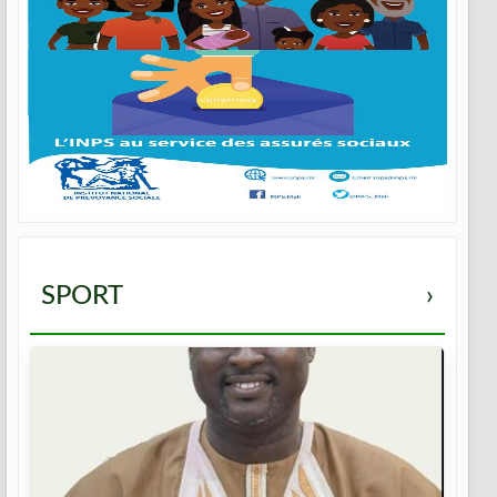
SPORT
›