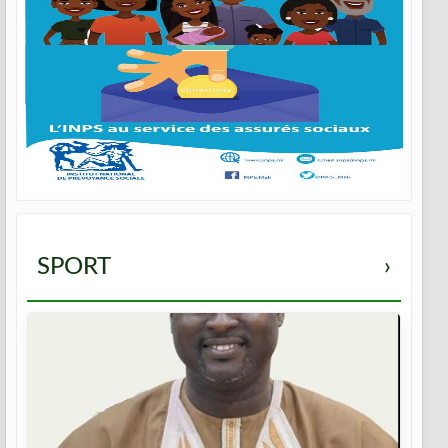
SPORT
›