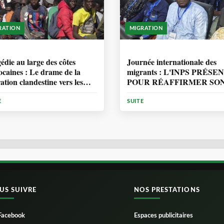
RATION
MIGRATION
ANNÉE, 7 MOIS
1 ANNÉE, 7 MOIS
édie au large des côtes
Journée internationale des
caines : Le drame de la
migrants : L'INPS PRÉSE
ation clandestine vers les
POUR RÉAFFIRMER SO
ries
ENGAGEMENT EN
MATIÈRE DE PROTECT
E
SUITE
DES PERSONNES
US SUIVRE
NOS PRESTATIONS
Facebook
Espaces publicitaires