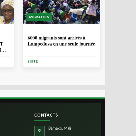
MIGRATION
2 ANNÉES, 10 MOIS
6000 migrants sont arrivés à
NT
Lampedusa en une seule journée
N
ION
SUITE
CONTACTS
Bamako, Mali