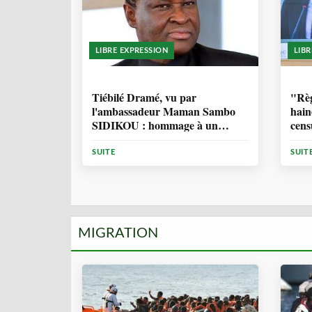
LIBRE EXPRESSION
LIB
11 MOIS, 4 SEMAINES
1 
Tiébilé Dramé, vu par
"Règ
l'ambassadeur Maman Sambo
hain
SIDIKOU : hommage à un
cens
Homme d'Etat - et une source
d'inspiration
SUITE
SUIT
MIGRATION