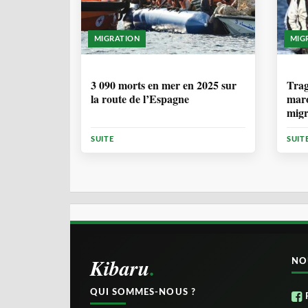
MIGRATION
MIG
7 MOIS, 1 SEMAINE
1 
3 090 morts en mer en 2025 sur
Trag
la route de l’Espagne
maro
migr
Cana
SUITE
SUIT
Kibaru
NO
QUI SOMMES-NOUS ?