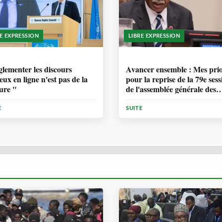
RE EXPRESSION
LIBRE EXPRESSION
ANNÉE, 6 MOIS
1 ANNÉE, 6 MOIS
lementer les discours
Avancer ensemble : Mes prio
eux en ligne n'est pas de la
pour la reprise de la 79e sess
ure "
de l'assemblée générale des
Nations Unies
E
SUITE