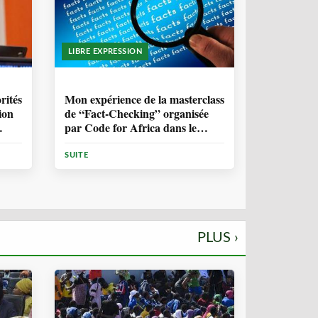
LIBRE EXPRESSION
1 ANNÉE, 10 MOIS
rités
Mon expérience de la masterclass
ion
de “Fact-Checking” organisée
par Code for Africa dans le
cadre de la lutte contre la
désinformation en Afrique
SUITE
PLUS ›