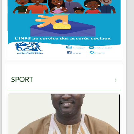
SPORT
›