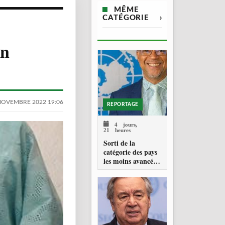
MÊME
CATÉGORIE
›
on
NOVEMBRE 2022 19:06
REPORTAGE
4 jours,
21 heures
Sorti de la
catégorie des pays
les moins avancés,
São Tomé-et-
Príncipe part en
quête de capitaux
privés responsables