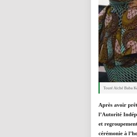
Touré Aïché Baba Ke
Après avoir prê
l’Autorité Indép
et regroupements
cérémonie à l’ho