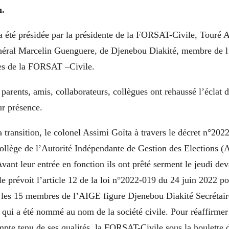
n.
a été présidée par la présidente de la FORSAT-Civile, Touré 
néral Marcelin Guenguere, de Djenebou Diakité, membre de 
es de la FORSAT –Civile.
 parents, amis, collaborateurs, collègues ont rehaussé l’éclat d
ur présence.
a transition, le colonel Assimi Goïta à travers le décret n°2
llège de l’Autorité Indépendante de Gestion des Elections (
Avant leur entrée en fonction ils ont prêté serment le jeudi dev
prévoit l’article 12 de la loi n°2022-019 du 24 juin 2022 por
i les 15 membres de l’AIGE figure Djenebou Diakité Secrétair
ui a été nommé au nom de la société civile. Pour réaffirmer
mpte tenu de ses qualités, la FORSAT-Civile sous la houlette 