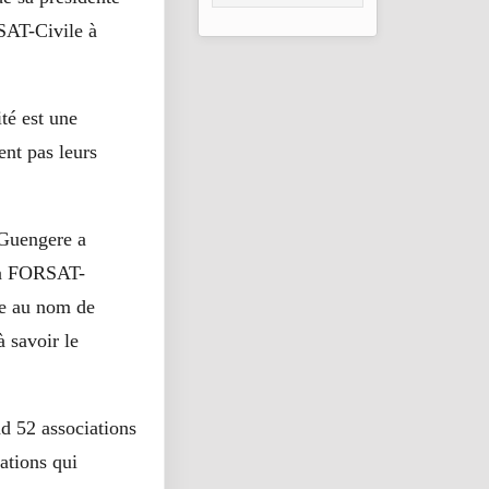
𝐞𝐧 𝐜𝐨𝐦𝐦𝐮𝐧𝐢𝐜𝐚𝐭𝐢𝐨𝐧
SAT-Civile à
𝐢𝐧𝐬𝐭𝐢𝐭𝐮𝐭𝐢𝐨𝐧𝐧𝐞𝐥𝐥𝐞 𝐞𝐭
𝐫é𝐝𝐚𝐜𝐭𝐢𝐨𝐧 𝐚𝐝𝐦𝐢𝐧
té est une
ent pas leurs
 Guengere a
 la FORSAT-
ate au nom de
à savoir le
d 52 associations
ations qui