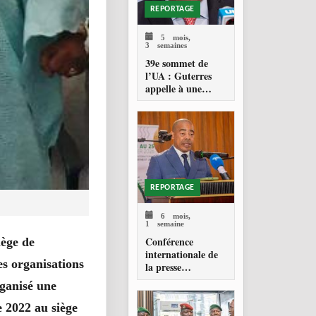
REPORTAGE
5 mois,
3 semaines
39e sommet de
l’UA : Guterres
appelle à une
gouvernance
mondiale plus
juste pour
l’Afrique
REPORTAGE
6 mois,
1 semaine
Conférence
lège de
internationale de
es organisations
la presse
francophone à
rganisé une
Libreville : les
médias se
 2022 au siège