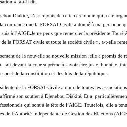
ation », a-t-il dit.
ebou Diakité, s’est réjouis de cette cérémonie qui a été orga
 la confiance que la FORSAT-Civile a donné à ma personne qui
e suis à l’AIGE.Je ne peux que remercier la présidente Touré 
de la FORSAT civile et toute la société civile », a-t-elle reme
ement de la nouvelle sa nouvelle mission ,elle a promis de re
t fait devant la cour suprême à savoir être juste, honnête ,int
respect de la constitution et des lois de la république.
résidente de la FORSAT-Civile a nom de toutes les association
ffirmé son soutien à Djenebou Diakité. Et a particulièremen
fessionnels qui sont à la tête de l’AIGE. Toutefois, elle a tenu
s de l’Autorité Indépendante de Gestion des Elections (AIGE),