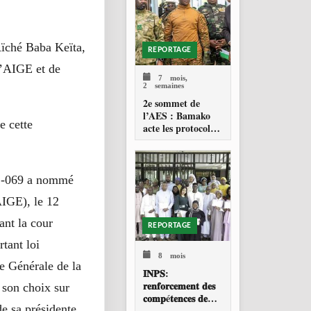
positionnent face à
la percée de l’IA
Aïché Baba Keïta,
REPORTAGE
l’AIGE et de
7 mois,
2 semaines
2e sommet de
l’AES : Bamako
e cette
acte les protocoles
et vise la
Fédération
022-069 a nommé
AIGE), le 12
ant la cour
REPORTAGE
tant loi
8 mois
e Générale de la
𝐈𝐍𝐏𝐒:
𝐫𝐞𝐧𝐟𝐨𝐫𝐜𝐞𝐦𝐞𝐧𝐭 𝐝𝐞𝐬
 son choix sur
𝐜𝐨𝐦𝐩é𝐭𝐞𝐧𝐜𝐞𝐬 𝐝𝐞
de sa présidente
𝐩𝐥𝐮𝐬 𝐝𝐞 𝟖𝟎 𝐚𝐠𝐞𝐧𝐭𝐬