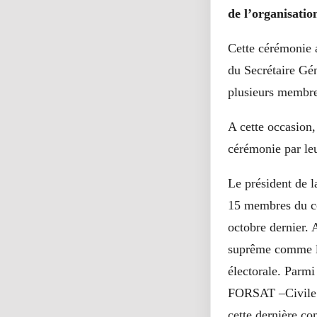
de l’organisatio
Cette cérémonie 
du Secrétaire Gé
plusieurs membr
A cette occasion,
cérémonie par le
Le président de l
15 membres du co
octobre dernier. 
suprême comme le 
électorale. Parm
FORSAT –Civile q
cette dernière co