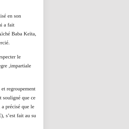
nisé en son
 a fait
Aïché Baba Keïta,
rcié.
specter le
ègre ,impartiale
s et regroupement
t souligné que ce
 a précisé que le
 s’est fait au su