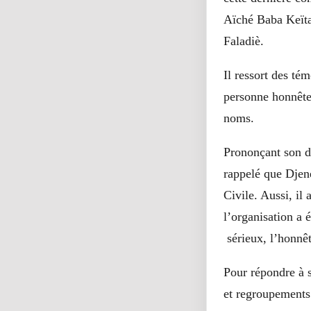
Aïché Baba Keïta
Faladiè.
Il ressort des té
personne honnête,
noms.
Prononçant son d
rappelé que Djene
Civile. Aussi, il
l’organisation a 
sérieux, l’honnête
Pour répondre à s
et regroupements.