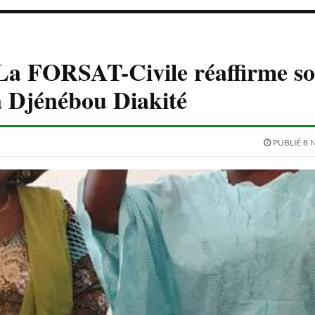
La FORSAT-Civile réaffirme s
à Djénébou Diakité
PUBLIÉ 8 