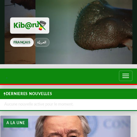
FRANÇAIS
العربيّة
Touch
de
navig
DERNIERES NOUVELLES
Aucune nouvelle active pour le moment.
A LA UNE