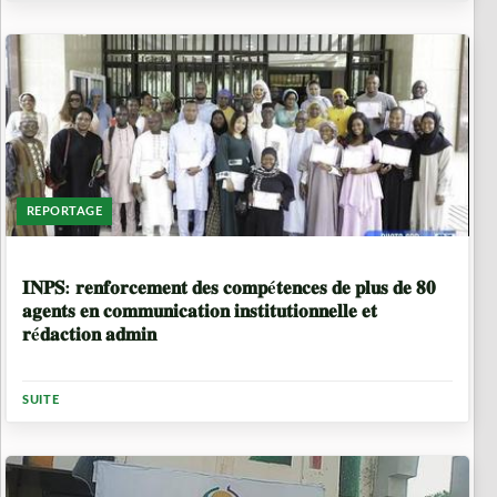
REPORTAGE
8 MOIS
𝐈𝐍𝐏𝐒: 𝐫𝐞𝐧𝐟𝐨𝐫𝐜𝐞𝐦𝐞𝐧𝐭 𝐝𝐞𝐬 𝐜𝐨𝐦𝐩é𝐭𝐞𝐧𝐜𝐞𝐬 𝐝𝐞 𝐩𝐥𝐮𝐬 𝐝𝐞 𝟖𝟎
𝐚𝐠𝐞𝐧𝐭𝐬 𝐞𝐧 𝐜𝐨𝐦𝐦𝐮𝐧𝐢𝐜𝐚𝐭𝐢𝐨𝐧 𝐢𝐧𝐬𝐭𝐢𝐭𝐮𝐭𝐢𝐨𝐧𝐧𝐞𝐥𝐥𝐞 𝐞𝐭
𝐫é𝐝𝐚𝐜𝐭𝐢𝐨𝐧 𝐚𝐝𝐦𝐢𝐧
SUITE