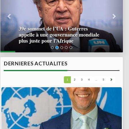
39e sommet de l’UA : Guterres
appelle à une gouvernance mondiale
plus juste pour l’Afrique
DERNIERES ACTUALITES
1
2
3
4
...
5