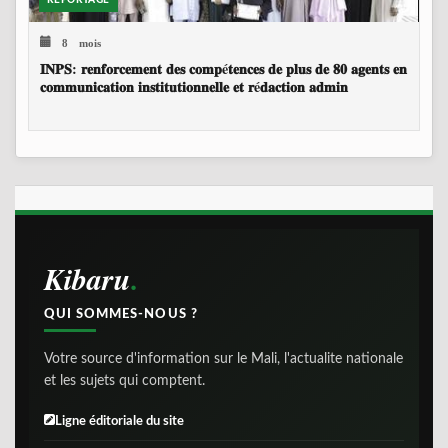
REPORTAGE
8 mois
𝐈𝐍𝐏𝐒: 𝐫𝐞𝐧𝐟𝐨𝐫𝐜𝐞𝐦𝐞𝐧𝐭 𝐝𝐞𝐬 𝐜𝐨𝐦𝐩é𝐭𝐞𝐧𝐜𝐞𝐬 𝐝𝐞 𝐩𝐥𝐮𝐬 𝐝𝐞 𝟖𝟎 𝐚𝐠𝐞𝐧𝐭𝐬 𝐞𝐧
𝐜𝐨𝐦𝐦𝐮𝐧𝐢𝐜𝐚𝐭𝐢𝐨𝐧 𝐢𝐧𝐬𝐭𝐢𝐭𝐮𝐭𝐢𝐨𝐧𝐧𝐞𝐥𝐥𝐞 𝐞𝐭 𝐫é𝐝𝐚𝐜𝐭𝐢𝐨𝐧 𝐚𝐝𝐦𝐢𝐧
Kibaru
QUI SOMMES-NOUS ?
Votre source d'information sur le Mali, l'actualite nationale
et les sujets qui comptent.
Ligne éditoriale du site