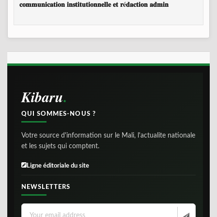
𝐜𝐨𝐦𝐦𝐮𝐧𝐢𝐜𝐚𝐭𝐢𝐨𝐧 𝐢𝐧𝐬𝐭𝐢𝐭𝐮𝐭𝐢𝐨𝐧𝐧𝐞𝐥𝐥𝐞 𝐞𝐭 𝐫é𝐝𝐚𝐜𝐭𝐢𝐨𝐧 𝐚𝐝𝐦𝐢𝐧
Kibaru
QUI SOMMES-NOUS ?
Votre source d'information sur le Mali, l'actualite nationale
et les sujets qui comptent.
Ligne éditoriale du site
NEWSLETTERS