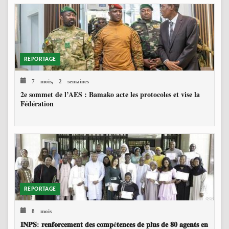
REPORTAGE
7 mois, 2 semaines
2e sommet de l’AES : Bamako acte les protocoles et vise la
Fédération
REPORTAGE
8 mois
𝐈𝐍𝐏𝐒: 𝐫𝐞𝐧𝐟𝐨𝐫𝐜𝐞𝐦𝐞𝐧𝐭 𝐝𝐞𝐬 𝐜𝐨𝐦𝐩é𝐭𝐞𝐧𝐜𝐞𝐬 𝐝𝐞 𝐩𝐥𝐮𝐬 𝐝𝐞 𝟖𝟎 𝐚𝐠𝐞𝐧𝐭𝐬 𝐞𝐧