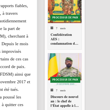
apports fiables,
, à travers
PROCESSUS DE PAIX
quotidiennement
e la part de
7 mois
Confédération
M), cherchant à
AES :
condamnation de
s. Depuis le mois
l’action militaire
s improvisés
américaine au
Venezuela
rtains de ces cas
Accord de paix.
é (FDSM) ainsi que
PROCESSUS DE PAIX
 novembre 2017 et
 été tués.
7 mois
Discours de nouvel
 a poussé les
an : le chef de
 à quitter ces
l’État appelle à la
consolidation en