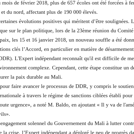
u mois de février 2018, plus de 657 écoles ont été forcées à f
 et du nord, affectant plus de 190 000 élevés.
 certaines évolutions positives qui méritent d’être soulignées. 
 que sur le plan politique, lors de la 23ème réunion du Comité
paix, les 15 et 16 janvier 2018, un nouveau souffle a été don
tions clés l’Accord, en particulier en matière de désarmement
(DDR). L'Expert indépendant reconnaît qu'il est difficile de me
ironnement complexe. Cependant, cette étape constitue un de
surer la paix durable au Mali.
 pour faire avancer le processus de DDR, y compris le soutien
ationale à travers le régime de sanctions ciblées établi pour 
toute urgence», a noté M. Baldo, en ajoutant « Il y va de l'amé
ils».
l’engagement solennel du Gouvernement du Mali à lutter contr
de la crise, l’Expert indépendant a déploré le peu de progrès da