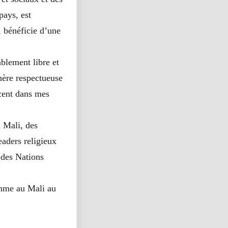
pays, est
, bénéficie d’une
ablement libre et
hère respectueuse
ccent dans mes
 Mali, des
eaders religieux
 des Nations
omme au Mali au