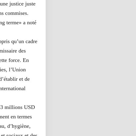
une justice juste
ions commises.
long terme» a noté
ppris qu’un cadre
missaire des
tte force. En
ies, l’Union
’établir et de
nternational
63 millions USD
ement en termes
eau, d’hygiène,
et sociaux et des