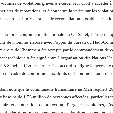
victimes de violations graves à exercer leur droit à accéder à 
néficier de réparations, et à connaitre la vérité sur les violat
e ces droits, il n’y aura pas de réconciliation possible sur le 
e la force conjointe multinationale du G5 Sahel, l’Expert a a
roits de l'homme élaboré avec l’appui du bureau du Haut-Com
x droits de l’homme a été accepté par le commandement de ce
ent technique a été signé entre l’organisation des Nations Un
G5 Sahel en février dernier. Cet accord souligne la nécessité d
n tel cadre de conformité aux droits de l’homme et au droit i
dant note que la communauté humanitaire au Mali requiert 2
 besoins de 1,56 million de personnes affectées, particulièr
ntaire et de nutrition, de protection, d’urgences sanitaires, d’
et d’éducation. «La pleine jouissance des droits économiques 