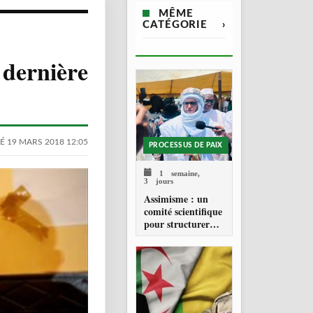
MÊME
CATÉGORIE
›
 dernière
É 19 MARS 2018 12:05
PROCESSUS DE PAIX
1 semaine,
3 jours
Assimisme : un
comité scientifique
pour structurer
une doctrine de la
refondation