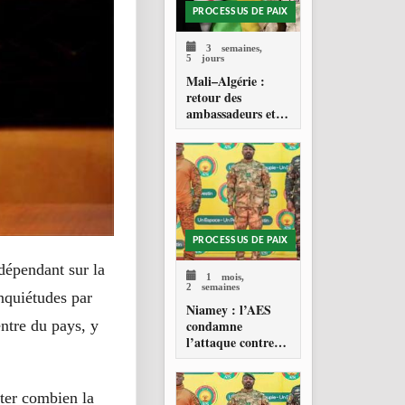
PROCESSUS DE PAIX
3 semaines,
5 jours
Mali–Algérie :
retour des
ambassadeurs et
réouverture des
espaces aériens
PROCESSUS DE PAIX
dépendant sur la
1 mois,
2 semaines
nquiétudes par
Niamey : l’AES
entre du pays, y
condamne
l’attaque contre
l’aéroport Diori
Hamani
ter combien la