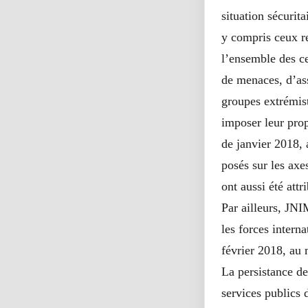
situation sécurit
y compris ceux re
l’ensemble des c
de menaces, d’ass
groupes extrémi
imposer leur prop
de janvier 2018, 
posés sur les axe
ont aussi été att
Par ailleurs, JNI
les forces inter
février 2018, au
La persistance de
services publics d