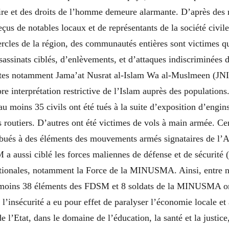
aire et des droits de l’homme demeure alarmante. D’après des r
çus de notables locaux et de représentants de la société civile
ercles de la région, des communautés entières sont victimes 
assinats ciblés, d’enlèvements, et d’attaques indiscriminées d
stes notamment
Jama’at Nusrat al-Islam Wa al-Muslmeen
(JNI
re interprétation restrictive de l’Islam auprès des population
au moins 35 civils ont été tués à la suite d’exposition d’engin
s routiers. D’autres ont été victimes de vols à main armée. Ce
ribués à des éléments des mouvements armés signataires de l’
M a aussi ciblé les forces maliennes de défense et de sécurit
nationales, notamment la Force de la MINUSMA. Ainsi, entre
 moins 38 éléments des FDSM et 8 soldats de la MINUSMA ont
 l’insécurité a eu pour effet de paralyser l’économie locale et
e l’Etat, dans le domaine de l’éducation, la santé et la justice,