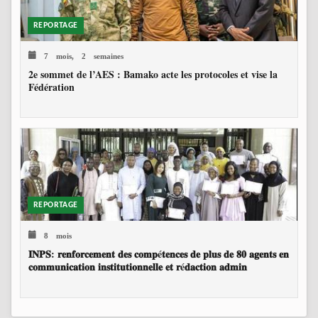
REPORTAGE
7 mois, 2 semaines
2e sommet de l’AES : Bamako acte les protocoles et vise la
Fédération
REPORTAGE
8 mois
𝐈𝐍𝐏𝐒: 𝐫𝐞𝐧𝐟𝐨𝐫𝐜𝐞𝐦𝐞𝐧𝐭 𝐝𝐞𝐬 𝐜𝐨𝐦𝐩é𝐭𝐞𝐧𝐜𝐞𝐬 𝐝𝐞 𝐩𝐥𝐮𝐬 𝐝𝐞 𝟖𝟎 𝐚𝐠𝐞𝐧𝐭𝐬 𝐞𝐧
𝐜𝐨𝐦𝐦𝐮𝐧𝐢𝐜𝐚𝐭𝐢𝐨𝐧 𝐢𝐧𝐬𝐭𝐢𝐭𝐮𝐭𝐢𝐨𝐧𝐧𝐞𝐥𝐥𝐞 𝐞𝐭 𝐫é𝐝𝐚𝐜𝐭𝐢𝐨𝐧 𝐚𝐝𝐦𝐢𝐧