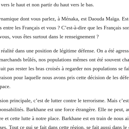
 vers le haut et non partir du haut vers le bas.
namique dont vous parlez, à Ménaka, est Daouda Maïga. Est-
s entre les Français et vous ? C’est-à-dire que les Français so
 vous, vous êtes surtout dans le renseignement ?
alité dans une position de légitime défense. On a été agress
s marchands brûlés, nos populations mêmes ont été souvent ch
it pas rester les bras croisés à regarder nos populations se fai
a raison pour laquelle nous avons pris cette décision de les déf
pace.
ion principale, c’est de lutter contre le terrorisme. Mais c’e
ponsabilités. Barkhane est une force étrangère. Elle ne peut, 
rre et cette lutte à notre place. Barkhane est en train de nous
ses. Tout ce qui se fait dans cette région, se fait aussi dans le