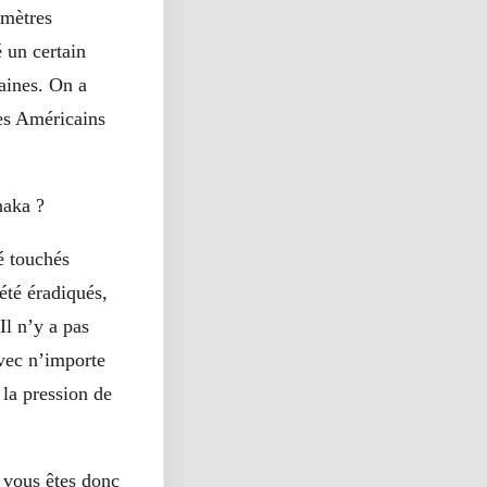
omètres
 un certain
aines. On a
les Américains
naka ?
é touchés
été éradiqués,
Il n’y a pas
avec n’importe
 la pression de
vous êtes donc