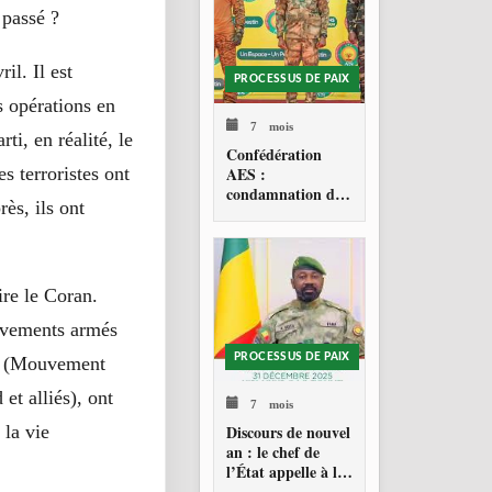
 passé ?
il. Il est
PROCESSUS DE PAIX
s opérations en
7 mois
ti, en réalité, le
Confédération
AES :
es terroristes ont
condamnation de
ès, ils ont
l’action militaire
américaine au
Venezuela
ire le Coran.
ouvements armés
PROCESSUS DE PAIX
SA (Mouvement
t alliés), ont
7 mois
Discours de nouvel
 la vie
an : le chef de
l’État appelle à la
consolidation en