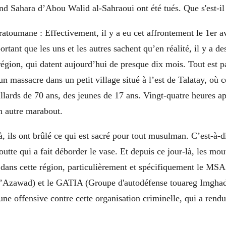
d Sahara d’Abou Walid al-Sahraoui ont été tués. Que s'est-il
oumane : Effectivement, il y a eu cet affrontement le 1er avr
tant que les uns et les autres sachent qu’en réalité, il y a de
région, qui datent aujourd’hui de presque dix mois. Tout est par
 un massacre dans un petit village situé à l’est de Talatay, où c
illards de 70 ans, des jeunes de 17 ans. Vingt-quatre heures apr
n autre marabout.
à, ils ont brûlé ce qui est sacré pour tout musulman. C’est-à-d
outte qui a fait déborder le vase. Et depuis ce jour-là, les m
s dans cette région, particulièrement et spécifiquement le M
 l’Azawad) et le GATIA (Groupe d'autodéfense touareg Imghad e
une offensive contre cette organisation criminelle, qui a rendu