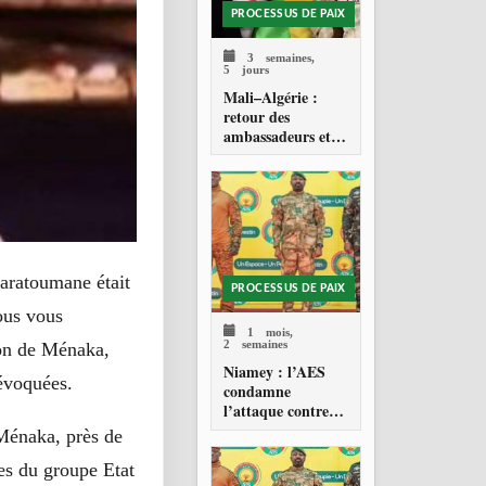
PROCESSUS DE PAIX
3 semaines,
5 jours
Mali–Algérie :
retour des
ambassadeurs et
réouverture des
espaces aériens
aratoumane était
PROCESSUS DE PAIX
ous vous
1 mois,
2 semaines
gion de Ménaka,
Niamey : l’AES
évoquées.
condamne
l’attaque contre
l’aéroport Diori
 Ménaka, près de
Hamani
tes du groupe Etat