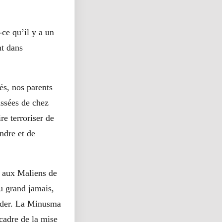
ce qu’il y a un
nt dans
és, nos parents
assées de chez
re terroriser de
endre et de
st aux Maliens de
au grand jamais,
 aider. La Minusma
 cadre de la mise