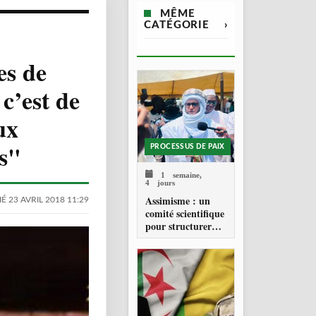
MÊME
CATÉGORIE
›
es de
c’est de
ux
és"
PROCESSUS DE PAIX
1 semaine,
4 jours
Assimisme : un
É 23 AVRIL 2018 11:29
comité scientifique
pour structurer
une doctrine de la
refondation