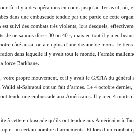
our-là, il y a des opérations en cours jusqu’au 1er avril, où, 
és dans une embuscade tendue par une partie de cette organ
n est suivi des combats très violents, lors desquels, effectiveme
. Je ne saurais dire - 30 ou 40 -, mais en tout il y a eu bea
otre côté aussi, on a eu plus d’une dizaine de morts. Je tiens 
ration dans laquelle il y avait tout le monde, l’armée malienn
la force Barkhane.
A, votre propre mouvement, et il y avait le GATIA du généra
 Walid al-Sahraoui ont un fait d’armes. Le 4 octobre dernier, 
 ont tendu une embuscade aux Américains. Il y a eu 4 morts c
ite à cette embuscade qu’ils ont tendue aux Américains à Tan
k-up et un certain nombre d’armements. Et lors d’un combat q