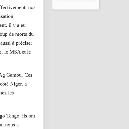
2026
effectivement, nos
isation
nt, il y a eu
ucoup de morts du
aussi à préciser
e, le MSA et le
l Ag Gamou. Ces
côté Niger, à
hez les
go Tango, ils ont
ui nous a