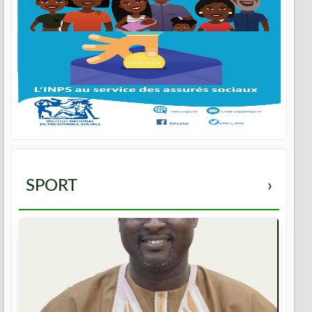
SPORT
›