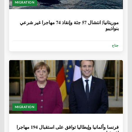
MIGRATION
6 سنوات، 8 أشهر
موريتانيا| انتشال 57 جثة وإنقاذ 74 مهاجرا غير شرعي
بنواذيبو
جناح
MIGRATION
6 سنوات، 9 أشهر
فرنسا وألمانيا وإيطاليا توافق على استقبال 194 مهاجرا