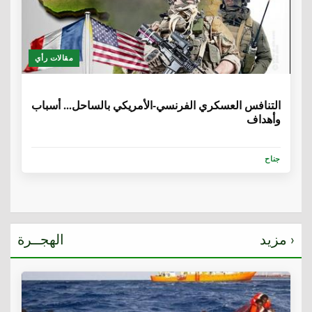
مقالات رأي
6 سنوات، 8 أشهر
التنافس العسكري الفرنسي-الأمريكي بالساحل... أسباب
وأهداف
جناح
مزيد ›
الهجــرة