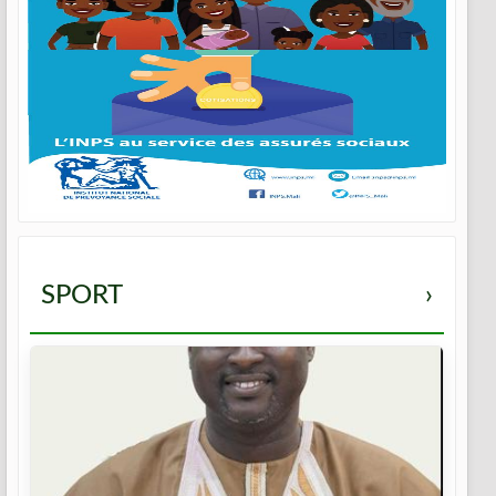
SPORT
›