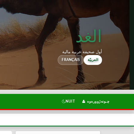
الغد
أول صحيفة عربية مالية
العربيّة
FRANÇAIS
چـونەژوورەوە
NUIT