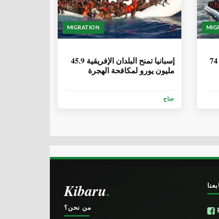
MIGRATION
MIG
6 سنوات، 1 شهر
موريتانيا| انتشال 57 جثة وإنقاذ 74
إسبانيا تمنح البلدان الإفريقية 45.9
مليون يورو لمكافحة الهجرة
جناح
Kibaru
بعنا
من نحن؟