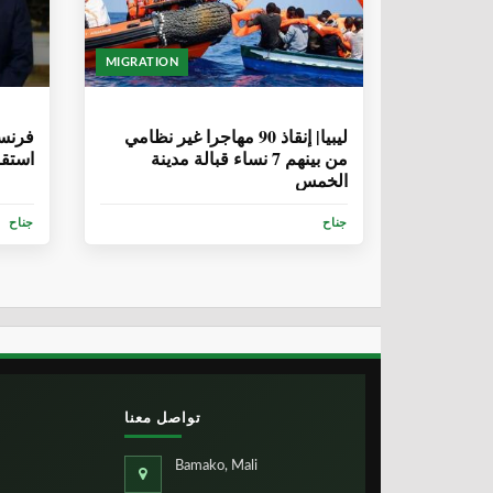
MIGRATION
6 سنوات، 9 أشهر
6 سنوات، 9 
ليبيا| إنقاذ 90 مهاجرا غير نظامي
فرنسا
من بينهم 7 نساء قبالة مدينة
استقبال 194 مها
الخمس
جناح
جناح
تواصل معنا
Bamako, Mali