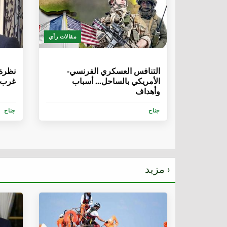
مقالات رأي
6 سنوات، 8 أشهر
6 سنوات، 5 
التنافس العسكري الفرنسي-
نظرة 
الأمريكي بالساحل... أسباب
غرب أ
وأهداف
جناح
جناح
مزيد ›