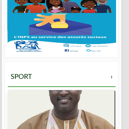
SPORT
›