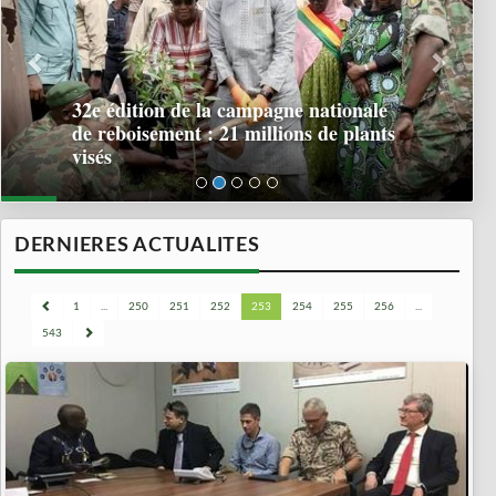
32e édition de la campagne nationale
de reboisement : 21 millions de plants
visés
DERNIERES ACTUALITES
1
...
250
251
252
253
254
255
256
...
543