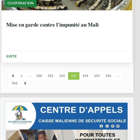
COOPERATION
8 ANNÉES, 6 MOIS
Mise en garde contre l'impunité au Mali
SUITE
1
...
250
251
252
253
254
255
256
...
543