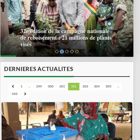
32e édition de la campagne nationale
de reboisement : 21 millions de plants
visés
DERNIERES ACTUALITES
1
...
299
300
301
302
303
304
305
...
543