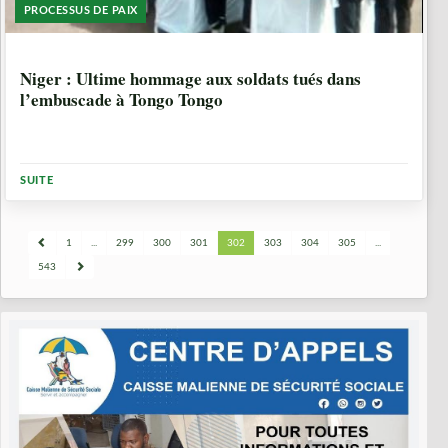
PROCESSUS DE PAIX
8 ANNÉES, 10 MOIS
Niger : Ultime hommage aux soldats tués dans
l’embuscade à Tongo Tongo
SUITE
1
...
299
300
301
302
303
304
305
...
543