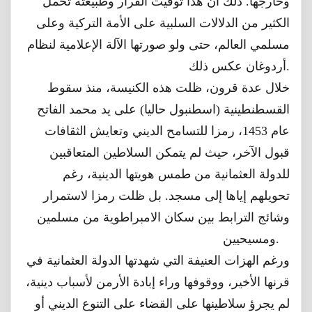
وخارجها. ذلك أن هذا توقيت القرار وطبيعته تحمل
الكثير من الدلالات السلبية على الأمة التركية وعلى
مسلمي العالم، حتى ولو صورتها الآلة الإعلامية لنظام
أردوغان عكس ذلك.
خلال عدة قرون، ظلت هذه الكنيسة، منذ سقوط
القسطنطينية (اسطنبول حاليا) على يد محمد الفاتح
عام 1453، رمزا للتسامح الديني وتعايش الثقافات
قبول الآخر، حيث لم يتمكن السلاطين المتعاقبين
للدولة العثمانية من طمس هويتها الدينية، رغم
تحويلهم إياها إلى مسجد. بل ظلت رمزا لاستمرار
وشائج الترابط بين سكان الامبراطوية من مسلمين
ومسيحيين.
ورغم الهزات العنيفة التي شهدتها الدولة العثمانية في
قرنها الأخير، ووقوفها وراء إبادة الأرمن لأسباب دينية،
لم يجرؤ سلاطينها على القضاء على التنوع الديني أو