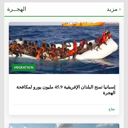
مزيد ›
الهجــرة
MIGRATION
6 سنوات، 1 شهر
إسبانيا تمنح البلدان الإفريقية 45.9 مليون يورو لمكافحة
الهجرة
جناح