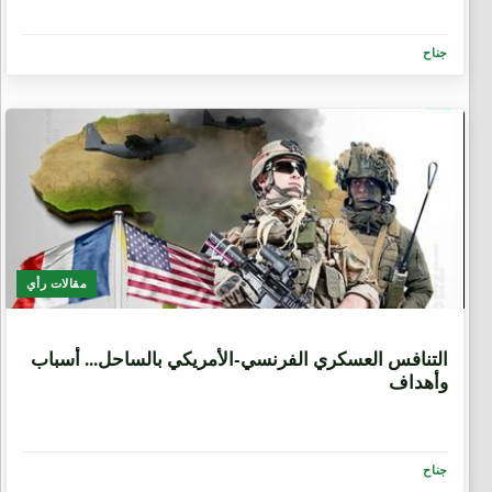
جناح
مقالات رأي
6 سنوات، 8 أشهر
التنافس العسكري الفرنسي-الأمريكي بالساحل... أسباب
وأهداف
جناح