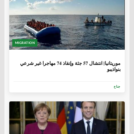
MIGRATION
6 سنوات، 8 أشهر
موريتانيا| انتشال 57 جثة وإنقاذ 74 مهاجرا غير شرعي
بنواذيبو
جناح