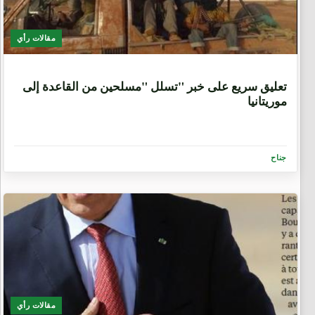
مقالات رأي
6 سنوات، 11 شهر
تعليق سريع على خبر "تسلل "مسلحين من القاعدة إلى
موريتانيا
جناح
مقالات رأي