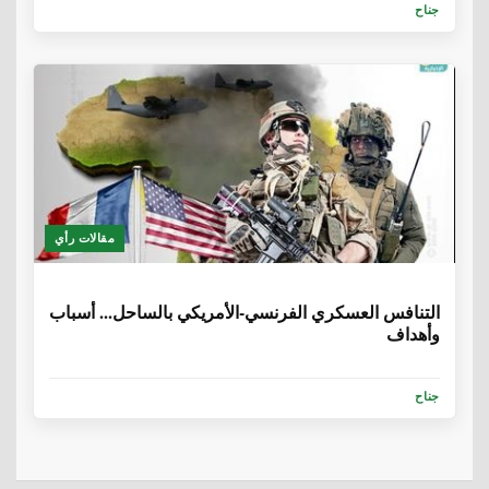
جناح
مقالات رأي
6 سنوات، 8 أشهر
التنافس العسكري الفرنسي-الأمريكي بالساحل... أسباب
وأهداف
جناح