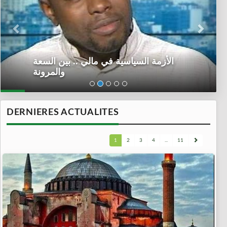
الأزمة السياسية في مالي .. بين السعة
والمرونة
DERNIERES ACTUALITES
1
2
3
4
...
11