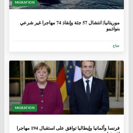
MIGRATION
6 سنوات، 8 أشهر
موريتانيا| انتشال 57 جثة وإنقاذ 74 مهاجرا غير شرعي
بنواذيبو
جناح
MIGRATION
6 سنوات، 9 أشهر
فرنسا وألمانيا وإيطاليا توافق على استقبال 194 مهاجرا