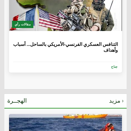
مقالات رأي
6 سنوات، 8 أشهر
التنافس العسكري الفرنسي-الأمريكي بالساحل... أسباب
وأهداف
جناح
مزيد ›
الهجــرة