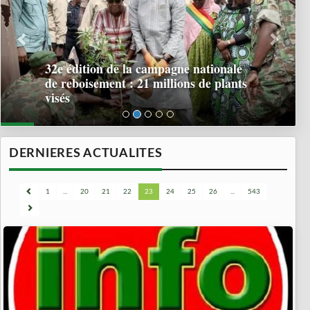
32e édition de la campagne nationale
de reboisement : 21 millions de plants
visés
DERNIERES ACTUALITES
1
...
20
21
22
23
24
25
26
...
543