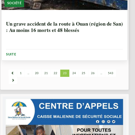
SOCIÉTÉ
2 ANNÉES
Un grave accident de la route à Ouan (région de San)
: Au moins 16 morts et 48 blessés
SUITE
1
...
20
21
22
23
24
25
26
...
543