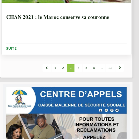
5 ANNÉES, 6 MOIS
CHAN 2021 : le Maroc conserve sa couronne
SUITE
1
2
3
4
5
6
...
33