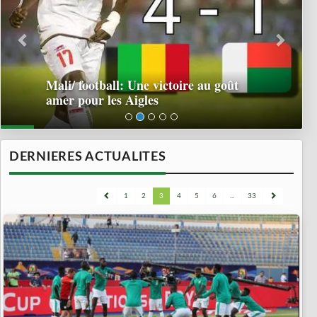
Mali/ football: Une victoire au goût
amer pour les Aigles
DERNIERES ACTUALITES
1
2
3
4
5
6
...
33