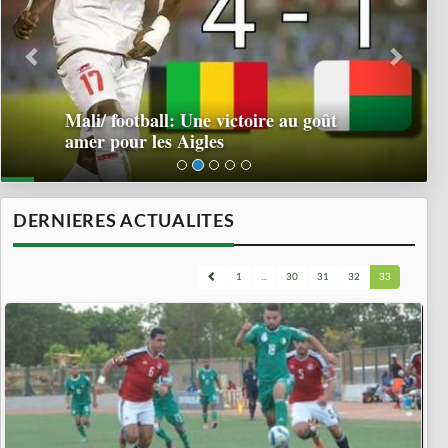
Mali/ football: Une victoire au goût
amer pour les Aigles
DERNIERES ACTUALITES
1
...
30
31
32
33