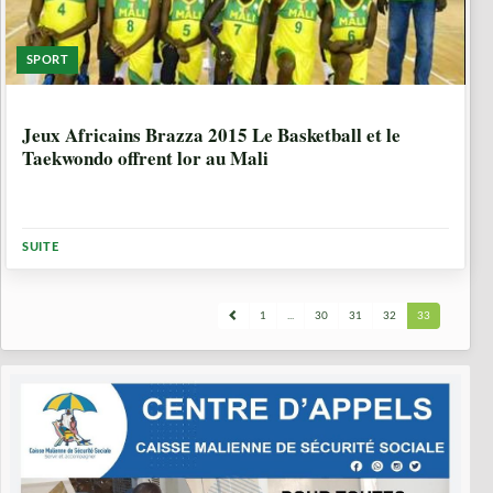
SPORT
10 ANNÉES, 10 MOIS
Jeux Africains Brazza 2015 Le Basketball et le
Taekwondo offrent lor au Mali
SUITE
1
...
30
31
32
33