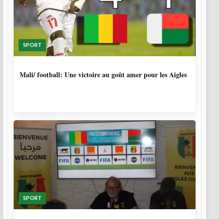
SPORT
10 MOIS
Mali/ football: Une victoire au goût amer pour les Aigles
SPORT
10 MOIS