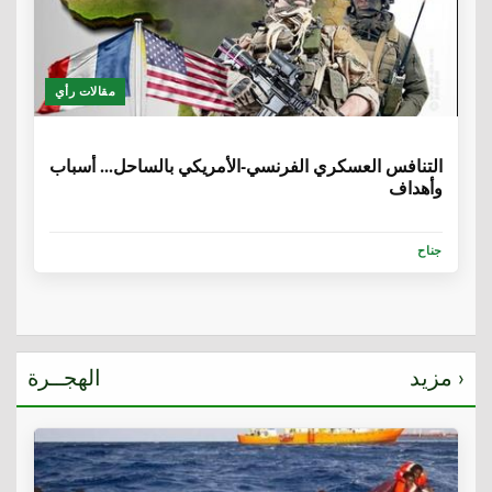
مقالات رأي
6 سنوات، 8 أشهر
التنافس العسكري الفرنسي-الأمريكي بالساحل... أسباب
وأهداف
جناح
مزيد ›
الهجــرة