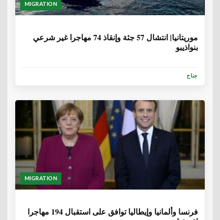
MIGRATION
6 سنوات، 8 أشهر
موريتانيا| انتشال 57 جثة وإنقاذ 74 مهاجرا غير شرعي
بنواذيبو
جناح
MIGRATION
6 سنوات، 9 أشهر
فرنسا وألمانيا وإيطاليا توافق على استقبال 194 مهاجرا