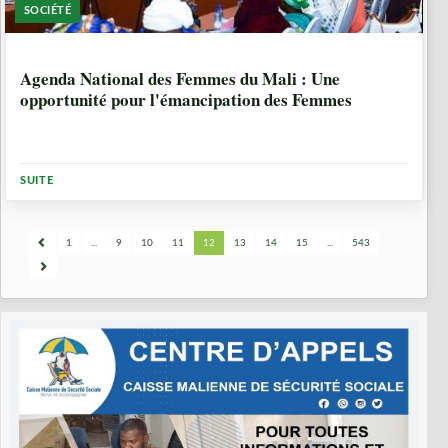
SOCIÉTÉ
1 ANNÉE, 5 MOIS
Agenda National des Femmes du Mali : Une
opportunité pour l'émancipation des Femmes
SUITE
1
...
9
10
11
12
13
14
15
...
543