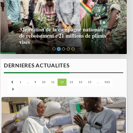
32e édition de la campagne nationale
de reboisement : 21 millions de plants
visés
DERNIERES ACTUALITES
1
...
9
10
11
12
13
14
15
...
543