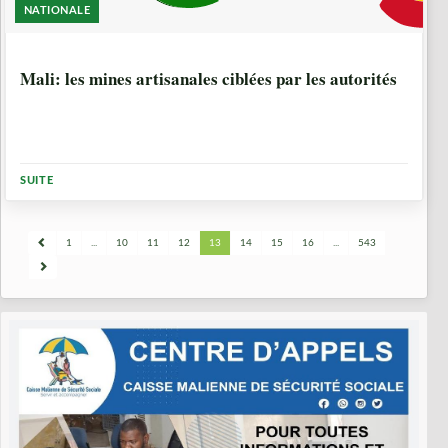
NATIONALE
1 ANNÉE, 6 MOIS
Mali: les mines artisanales ciblées par les autorités
SUITE
1
...
10
11
12
13
14
15
16
...
543