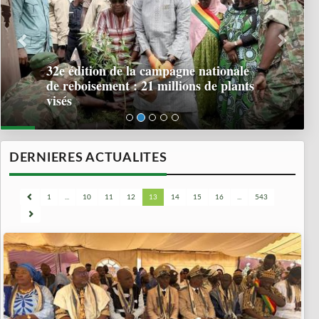
32e édition de la campagne nationale
de reboisement : 21 millions de plants
visés
DERNIERES ACTUALITES
1
...
10
11
12
13
14
15
16
...
543