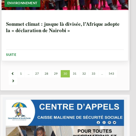
ENVIRONNEMENT
2 ANNÉES, 11 MOIS
Sommet climat : jusque là divisée, l’Afrique adopte
la « déclaration de Nairobi »
SUITE
1
...
27
28
29
30
31
32
33
...
543