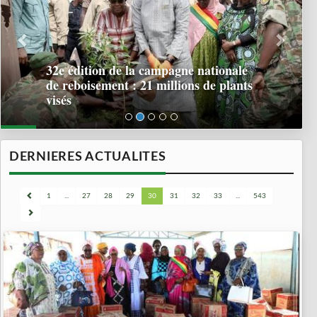
32e édition de la campagne nationale
de reboisement : 21 millions de plants
visés
DERNIERES ACTUALITES
1
...
27
28
29
30
31
32
33
...
543