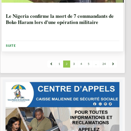
6 ANNÉES, 10 MOIS
Le Nigeria confirme la mort de 7 commandants de
Boko Haram lors d'une opération militaire
SUITE
1
2
3
4
5
...
24