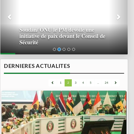
Soudan/ ONU le PM dévoile une
initiative de paix devant le Conseil de
Sécurité
DERNIERES ACTUALITES
1
2
3
4
5
...
24