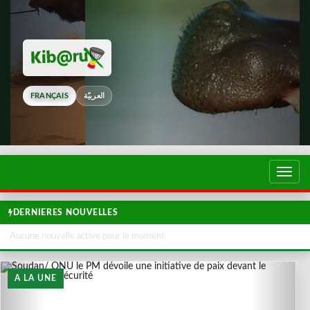
FRANÇAIS
العربيّة
Touch
de
navig
DERNIERES NOUVELLES
Aucune nouvelle active pour le moment.
A LA UNE