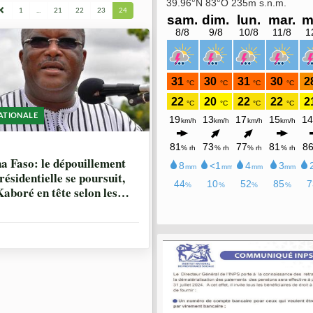
1
...
21
22
23
24
ATIONALE
NNÉES, 8 MOIS
a Faso: le dépouillement
résidentielle se poursuit,
aboré en tête selon les
rs résultats