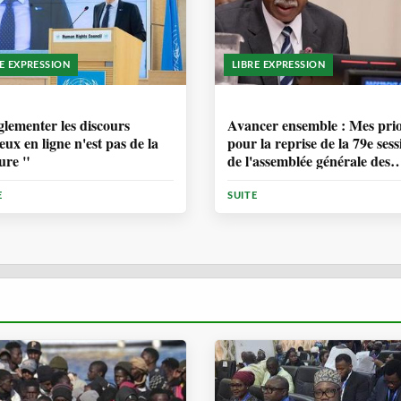
RE EXPRESSION
LIBRE EXPRESSION
ANNÉE, 6 MOIS
1 ANNÉE, 6 MOIS
lementer les discours
Avancer ensemble : Mes prio
eux en ligne n'est pas de la
pour la reprise de la 79e sess
ure "
de l'assemblée générale des
Nations Unies
E
SUITE