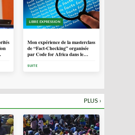
LIBRE EXPRESSION
1 ANNÉE, 10 MOIS
rités
Mon expérience de la masterclass
ion
de “Fact-Checking” organisée
par Code for Africa dans le
cadre de la lutte contre la
désinformation en Afrique
SUITE
PLUS ›