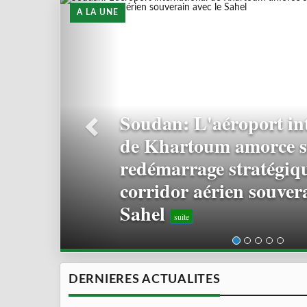
A LA UNE
Soudan/ ONU le PM dé
initiative de paix devan
Conseil de Sécurité
suite
DERNIERES ACTUALITES