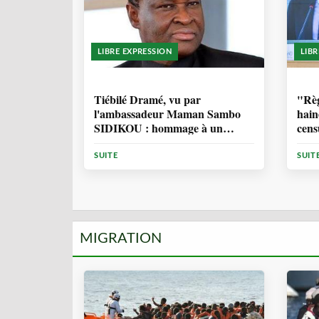
LIBRE EXPRESSION
LIB
11 MOIS, 4 SEMAINES
1 
Tiébilé Dramé, vu par
"Règ
l'ambassadeur Maman Sambo
hain
SIDIKOU : hommage à un
cens
Homme d'Etat - et une source
d'inspiration
SUITE
SUIT
MIGRATION