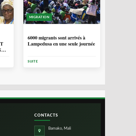
MIGRATION
2 ANNÉES, 10 MOIS
6000 migrants sont arrivés à
NT
Lampedusa en une seule journée
N
ION
SUITE
CONTACTS
Bamako, Mali