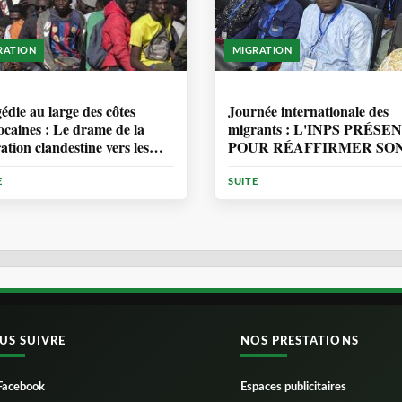
RATION
MIGRATION
ANNÉE, 7 MOIS
1 ANNÉE, 7 MOIS
édie au large des côtes
Journée internationale des
caines : Le drame de la
migrants : L'INPS PRÉSE
ation clandestine vers les
POUR RÉAFFIRMER SO
ries
ENGAGEMENT EN
MATIÈRE DE PROTECT
E
SUITE
DES PERSONNES
US SUIVRE
NOS PRESTATIONS
Facebook
Espaces publicitaires