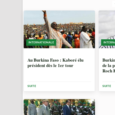
INTERNATIONALE
INTERN
10 ANNÉES, 8 MOIS
10 A
Au Burkina Faso : Kaboré élu
Burkin
président dès le 1er tour
de la p
Roch K
premie
SUITE
SUITE