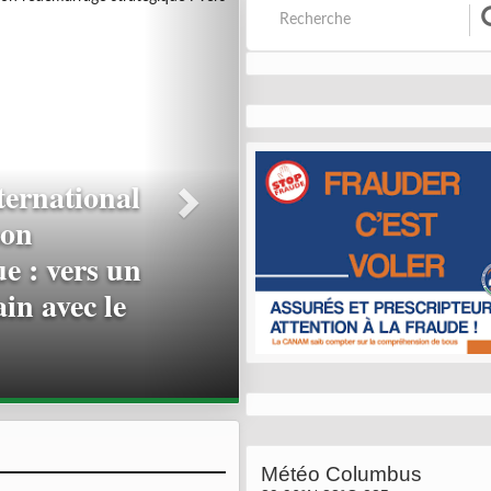
voile une
t le