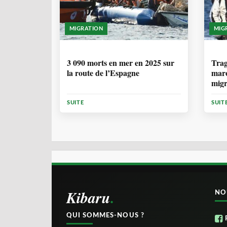
MIGRATION
MIG
7 MOIS, 1 SEMAINE
1 
3 090 morts en mer en 2025 sur
Trag
la route de l’Espagne
maro
migr
Cana
SUITE
SUIT
Kibaru
NO
QUI SOMMES-NOUS ?