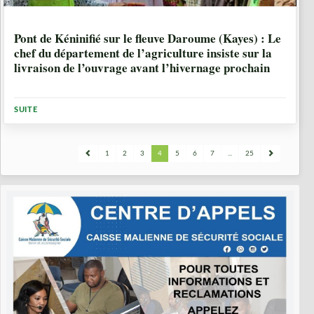
5 ANNÉES, 5 MOIS
Pont de Kéninifié sur le fleuve Daroume (Kayes) : Le
chef du département de l’agriculture insiste sur la
livraison de l’ouvrage avant l’hivernage prochain
SUITE
1
2
3
4
5
6
7
...
25