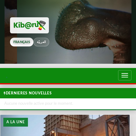
FRANÇAIS
العربيّة
Touch
de
navig
DERNIERES NOUVELLES
Aucune nouvelle active pour le moment.
A LA UNE