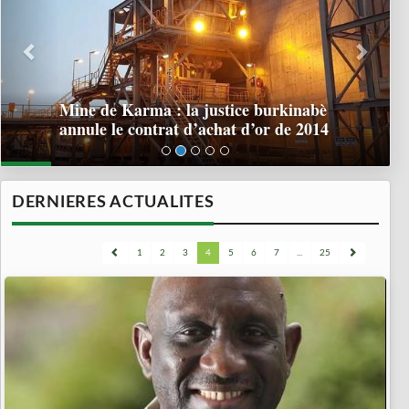
Mine de Karma : la justice burkinabè
annule le contrat d’achat d’or de 2014
DERNIERES ACTUALITES
1
2
3
4
5
6
7
...
25