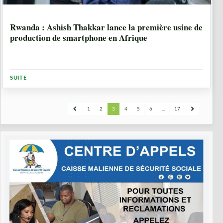
6 ANNÉES, 10 MOIS
Rwanda : Ashish Thakkar lance la première usine de
production de smartphone en Afrique
SUITE
1
2
3
4
5
6
...
17