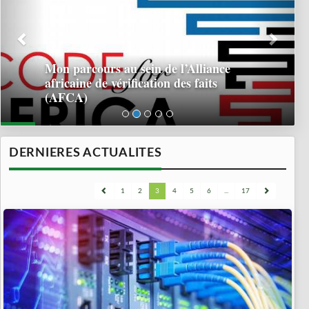
Mon parcours au sein de l’Alliance
africaine de vérification des faits
(AFCA)
DERNIERES ACTUALITES
1
2
3
4
5
6
...
17