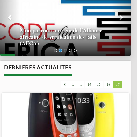
Mon parcours au sein de l’Alliance
africaine de vérification des faits
(AFCA)
DERNIERES ACTUALITES
1
...
14
15
16
17