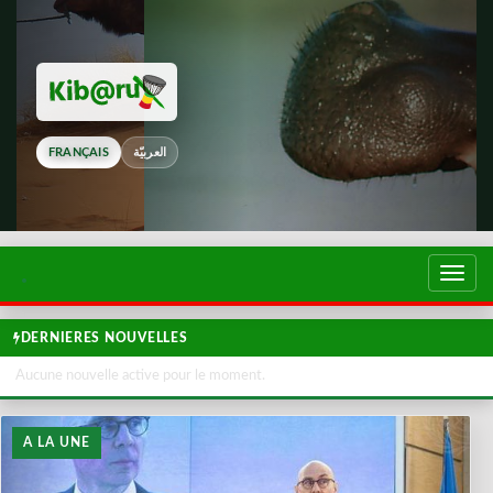
FRANÇAIS
العربيّة
Touch
de
navig
DERNIERES NOUVELLES
Aucune nouvelle active pour le moment.
A LA UNE