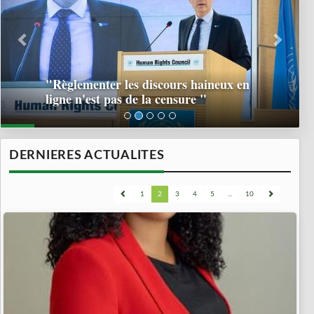
"Règlementer les discours haineux en
ligne n'est pas de la censure "
DERNIERES ACTUALITES
1
2
3
4
5
...
10