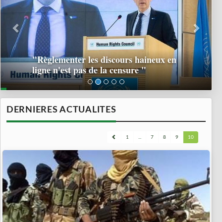
"Règlementer les discours haineux en
ligne n'est pas de la censure "
DERNIERES ACTUALITES
1
...
7
8
9
10