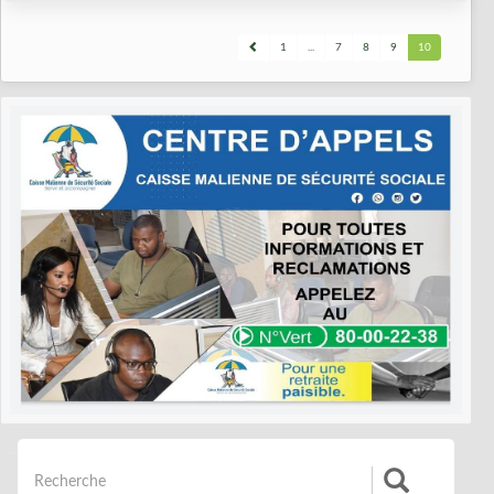
1
...
7
8
9
10