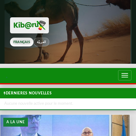
FRANÇAIS
العربيّة
Touch
de
navig
DERNIERES NOUVELLES
Aucune nouvelle active pour le moment.
A LA UNE