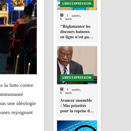
LIBRE EXPRESSION
1 année,
6 mois
"Règlementer les
discours haineux
en ligne n'est pas
de la censure "
LIBRE EXPRESSION
s la lutte contre
1 année,
6 mois
communauté
Avancer ensemble
 pas une idéologie
: Mes priorités
pour la reprise de
eunes rejoignant
la 79e session de
l'assemblée
générale des