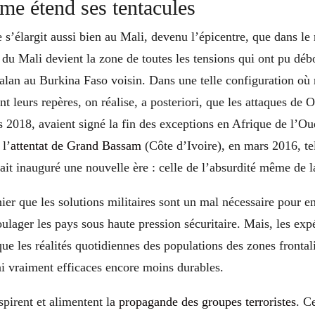
sme étend ses tentacules
e s’élargit aussi bien au Mali, devenu l’épicentre, que dans le 
 du Mali devient la zone de toutes les tensions qui ont pu dé
alan au Burkina Faso voisin. Dans une telle configuration o
nt leurs repères, on réalise, a posteriori, que les attaques d
 2018, avaient signé la fin des exceptions en Afrique de l’Ou
 l’
attentat de Grand Bassam
(Côte d’Ivoire), en mars 2016, te
ait inauguré une nouvelle ère : celle de l’absurdité même de l
ier que les solutions militaires sont un mal nécessaire pour 
oulager les pays sous haute pression sécuritaire. Mais, les exp
e les réalités quotidiennes des populations des zones frontal
ni vraiment efficaces encore moins durables.
nspirent et alimentent la
propagande des groupes terroristes
. C