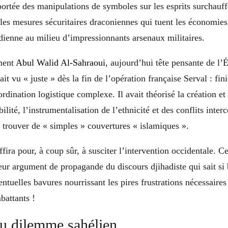
portée des manipulations de symboles sur les esprits surchauf
 les mesures sécuritaires draconiennes qui tuent les économies
idienne au milieu d’impressionnants arsenaux militaires.
ment
Abul Walid Al-Sahraoui
, aujourd’hui tête pensante de l’
t vu « juste » dès la fin de l’opération française Serval : fini
rdination logistique complexe. Il avait théorisé la création et 
bilité, l’instrumentalisation de l’ethnicité et des conflits int
it trouver de « simples » couvertures « islamiques ».
ffira pour, à coup sûr, à susciter l’intervention occidentale. C
ur argument de propagande du discours djihadiste qui sait si 
ventuelles bavures nourrissant les pires frustrations nécessaire
attants !
u dilemme sahélien