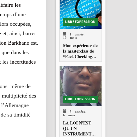
Nations Unies
éfaire les
temps d’une
LIBRE EXPRESSION
alors occupées,
et, ainsi, barrer
1 année,
10 mois
tion Barkhane
est,
Mon expérience de
la masterclass de
 que dans les
“Fact-Checking”
t les
incertitudes
organisée par
Code for Africa
dans le cadre de la
lutte contre la
désinformation en
tions, même de
Afrique
multiplicité des
LIBRE EXPRESSION
e l’Allemagne
5 années,
de sa timidité
6 mois
LA LOI N'EST
QU'UN
INSTRUMENT