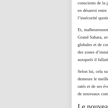
conscients de la 
en désarroi entre
l’insécurité quot
Et, malheureuse
Grand Sahara, avai
globales et de coo
des zones d’insta
auxquels il falla
Selon lui, cela su
demeure le meille
ratés et de ses é
de nouveaux comb
Le nouvea