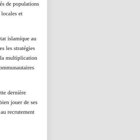
fés de populations
 locales et
État islamique au
es les stratégies
la multiplication
ercommunautaires
ette dernière
bien jouer de ses
s au recrutement