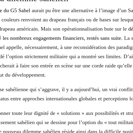
te du G5 Sahel
aurait pu être une alternative à l’image d’un S
 couleurs renvoient au drapeau français ou de bases sur lesquel
drapeau américain. Mais son opérationnalisation bute sur le
dé
é les nombreux engagements financiers, restés sans suite
. La 
hel appelle, nécessairement, à une reconsidération des paradi
dé l’option strictement militaire qui a montré ses limites. D’ai
herait à faire son entrée en scène sur une corde raide qu’elle
out du développement.
se sahélienne qui s’aggrave, il y a aujourd’hui, un vrai confli
iatus entre approches internationales globales et perceptions l
nner toute leur dignité de « solutions » aux possibilités et str
sement sahélien qui se dessine pour l’option du « tout militai
nouveau dilemme sahélien réside ainsi dans la difficile posit