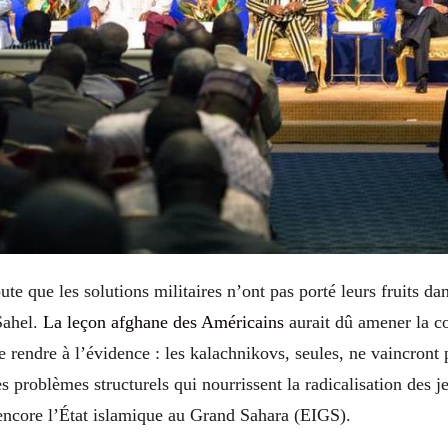
ute que les solutions militaires n’ont pas porté leurs fruits dan
Sahel.
La leçon afghane des Américains
aurait dû amener la 
se rendre à l’évidence : les kalachnikovs, seules, ne vaincront
es problèmes structurels qui nourrissent la radicalisation des j
core l’État islamique au Grand Sahara (EIGS).