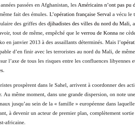
 années passées en Afghanistan, les
Américains n’ont pas pu d
 même fait des émules.
L’opération française Serval
a vécu le 
culaire des griffes des
djihadistes des villes du nord du Mali
, 
’avoir, tout de même, empêché que le
verrou de Konna
ne cède 
o en janvier 2013 à des assaillants déterminés. Mais l’
opéra
pable d’en finir avec les terroristes au nord du Mali, de même
sur l’axe de tous les risques entre les confluences libyennes e
es
.
ristes prospèrent dans le Sahel, arrivent à coordonner des ac
 Au même moment, dans une grande dispersion, on note une 
onaux jusqu’au sein de la « famille » européenne dans laquell
nt, à devenir un acteur de premier plan, complètement sortie 
st-africaine.