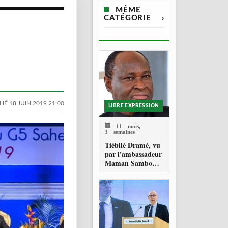
MÊME
CATÉGORIE
›
IÉ 18 JUIN 2019 21:00
LIBRE EXPRESSION
11 mois,
3 semaines
Tiébilé Dramé, vu
par l'ambassadeur
Maman Sambo
SIDIKOU :
hommage à un
Homme d'Etat - et
une source
d'inspiration