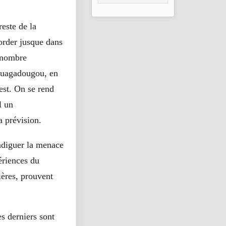
DE
DOMINATION
DU PEUPLE
reste de la
border jusque dans
ù nombre
e Ouagadougou, en
est. On se rend
l un
a prévision.
endiguer la menace
ériences du
ières, prouvent
es derniers sont