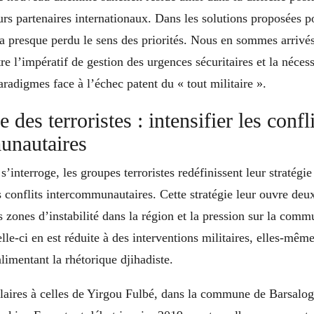
eurs partenaires internationaux. Dans les solutions proposées po
 a presque perdu le sens des priorités. Nous en sommes arrivé
tre l’impératif de gestion des urgences sécuritaires et la néces
adigmes face à l’échec patent du « tout militaire ».
e des terroristes : intensifier les confl
unautaires
’interroge, les groupes terroristes redéfinissent leur stratégie
es conflits intercommunautaires. Cette stratégie leur ouvre deux
s zones d’instabilité dans la région et la pression sur la com
elle-ci en est réduite à des interventions militaires, elles-mêm
alimentant la rhétorique djihadiste.
ilaires à celles de Yirgou Fulbé, dans la commune de Barsalog