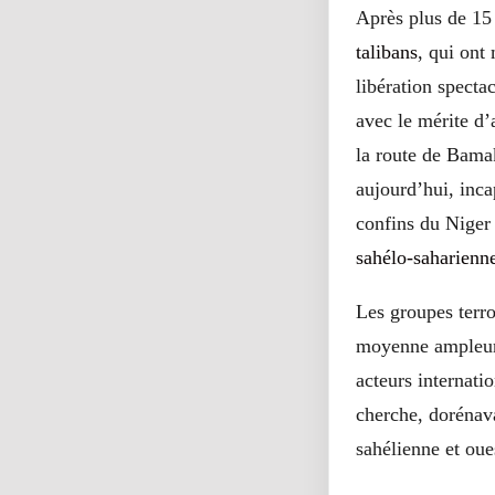
Après plus de 15
talibans
, qui ont
libération specta
avec le mérite d
la route de Bamak
aujourd’hui, inca
confins du Niger 
sahélo-saharienn
Les groupes terro
moyenne ampleur.
acteurs internati
cherche, dorénava
sahélienne et oue