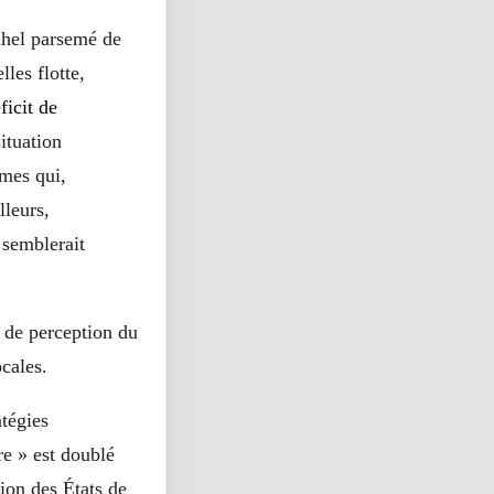
ahel parsemé de
les flotte,
ficit de
situation
gmes qui,
lleurs,
 semblerait
t de perception du
ocales.
atégies
re » est doublé
ion des États de