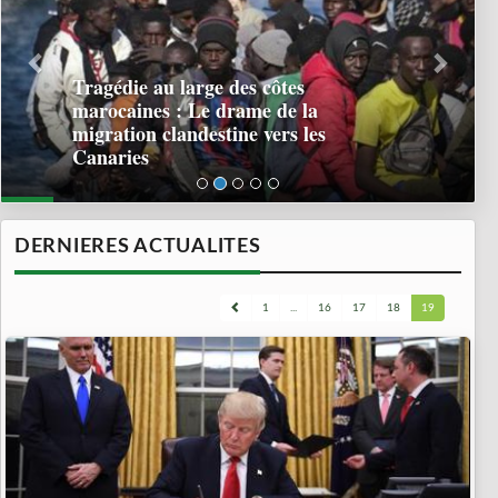
Tragédie au large des côtes
marocaines : Le drame de la
migration clandestine vers les
Canaries
DERNIERES ACTUALITES
1
...
16
17
18
19