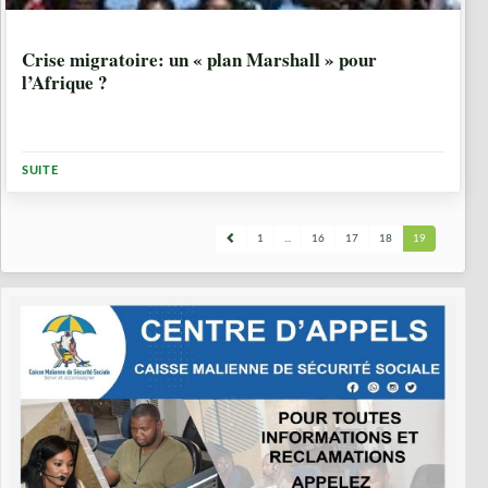
9 ANNÉES, 6 MOIS
Crise migratoire: un « plan Marshall » pour
l’Afrique ?
SUITE
1
...
16
17
18
19