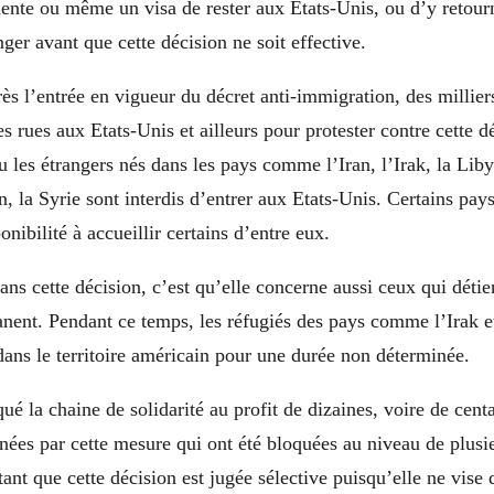
ente ou même un visa de rester aux Etats-Unis, ou d’y retour
anger avant que cette décision ne soit effective.
s l’entrée en vigueur du décret anti-immigration, des millier
les rues aux Etats-Unis et ailleurs pour protester contre cette
u les étrangers nés dans les pays comme l’Iran, l’Irak, la Liby
 la Syrie sont interdis d’entrer aux Etats-Unis. Certains pay
nibilité à accueillir certains d’entre eux.
ans cette décision, c’est qu’elle concerne aussi ceux qui déti
nent. Pendant ce temps, les réfugiés des pays comme l’Irak et
 dans le territoire américain pour une durée non déterminée.
ué la chaine de solidarité au profit de dizaines, voire de cent
ées par cette mesure qui ont été bloquées au niveau de plusi
ant que cette décision est jugée sélective puisqu’elle ne vise