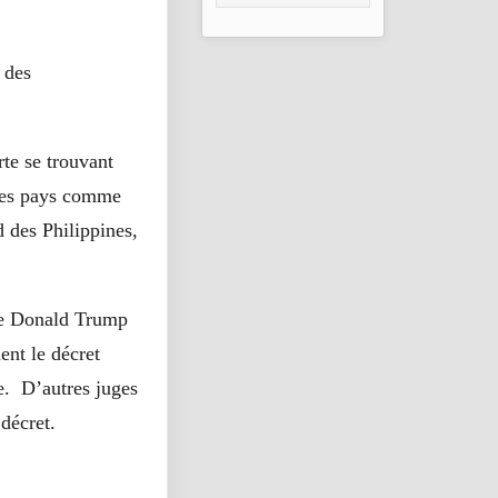
hommes, femmes
et enfants sont
morts ou disparus
depuis le début de
 des
l’année, le bilan de
2022 est déjà
dépassé
rte se trouvant
t des pays comme
d des Philippines,
tre Donald Trump
ent le décret
e. D’autres juges
décret.