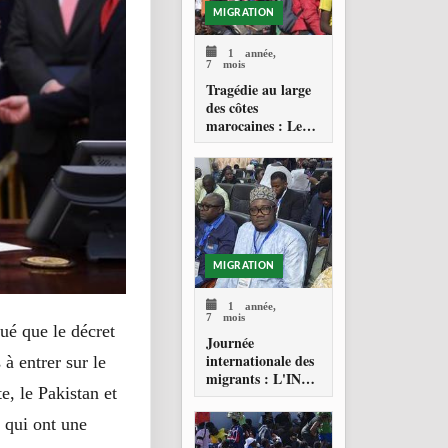
MIGRATION
1 année,
7 mois
Tragédie au large
des côtes
marocaines : Le
drame de la
migration
clandestine vers les
Canaries
MIGRATION
1 année,
7 mois
ué que le décret
Journée
internationale des
 à entrer sur le
migrants : L'INPS
e, le Pakistan et
PRÉSENT POUR
RÉAFFIRMER
 qui ont une
SON