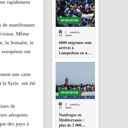
ENGAGEMENT
ner rapidement
EN MATIÈRE DE
PROTECTION
DES PERSONNES
MIGRATION
s de manifestants
2 années,
 décision. Même
10 mois
6000 migrants sont
e, la Somalie, le
arrivés à
s européens ont
Lampedusa en une
seule journée
ennent une carte
 la Syrie ont été
MIGRATION
2 années,
aines de
11 mois
Naufrages en
eurs aéroports
Méditerranée :
 que des pays à
plus de 2 000