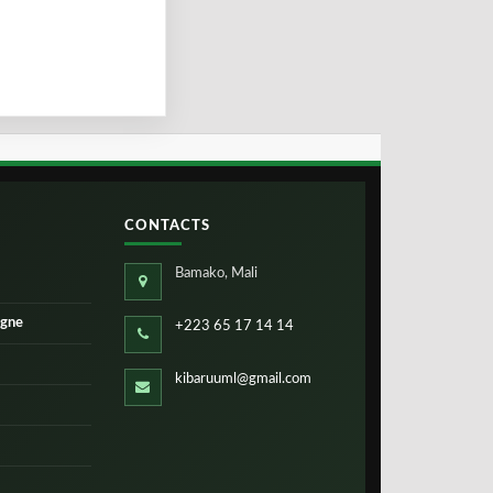
CONTACTS
Bamako, Mali
igne
+223 65 17 14 14
kibaruuml@gmail.com