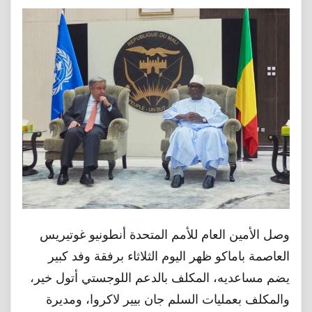
وصل ﺍﻷﻣﻴﻦ ﺍﻟﻌﺎﻡ ﻟﻸﻣﻢ ﺍﻟﻤﺘﺤﺪﺓ أنطونيو غوتيريس
العاصمة باماكو ظهر اليوم الثلاثاء برفقة ﻭﻓﺪ ﻛﺒﻴﺮ
ﻳﻀﻢ ﻣﺴﺎﻋﺪﻳﻪ، ﺍﻟﻤﻜﻠﻒ ﺑﺎﻟﺪﻋﻢ ﺍﻟﻠﻮﺟﺴﺘﻲ ﺃﺗﻮﻝ ﺧﻴﺮ،
ﻭﺍﻟﻤﻜﻠﻒ ﺑﻌﻤﻠﻴﺎﺕ ﺍﻟﺴﻠﻢ ﺟﺎﻥ ﺑﻴﻴﺮ ﻻﻛﺮﻭﺍ، ﻭﻣﺪﻳﺮﺓ