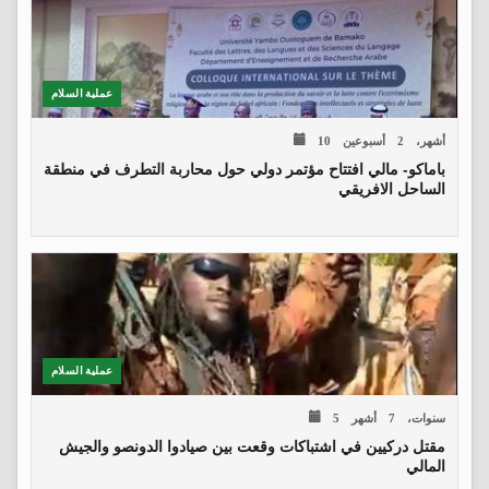
عملية السلام
10 أشهر، 2 أسبوعين
باماكو- مالي افتتاح مؤتمر دولي حول محاربة التطرف في منطقة
الساحل الافريقي
عملية السلام
5 سنوات، 7 أشهر
مقتل دركيين في اشتباكات وقعت بين صيادوا الدونصو والجيش
المالي