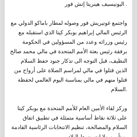
ﺍﻟﻴﻮﻧﻴﺴﻴﻒ ﻫﻴﻨﺮﻳﺘﺎ ﺇﺗﺶ ﻓﻮﺭ .
ﻭاجتمع ﻏﻮﺗﻴﺮﻳﺶ ﻓﻮﺭ ﻭﺻﻮﻟﻪ لمطار باماكو الدولي مع
الرئيس المالي إبراهيم بوبكر كيتا الذي استقبله مع
رئيس وزرائه وعدد من المسؤولين في الحكومة
برفقة رئيس بعثة الأمم المتحدة في مالي محمد صالح
النظيف، قبل التوجه الى تذكار ﺟﻨﻮﺩ ﺣﻔﻆ ﺍﻟﺴﻼﻡ
‏ﺍﻟﺬﻳﻦ ﻗﺘﻠﻮﺍ ﻓﻲ ﻣﺎﻟﻲ لمراسم الصلاة ﻋﻠﻰ ﺃﺭﻭﺍﺡ من
قتلوا منهم في مالي بمناسبة اليوم العالمي لحفظة
السلام.
وركز لقاء الأمين العام للأمم المتحدة مع بوبكر كيتا
على ثلاثة نقاط أساسية متمثلة في تطبيق اتفاق
السلام والمصالحة، تنظيم الانتخابات الرئاسية القادمة
و تأمين ولايات وسط البلاد.