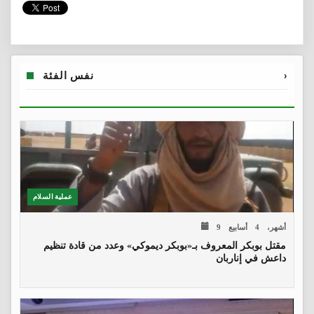
›
نفس الفئة
عملية السلام
9 أشهر، 4 أسابيع
مقتل بوبكر المعروف بـ«بوبكر ديموكي» وعدد من قادة تنظيم
داعش في إناربان