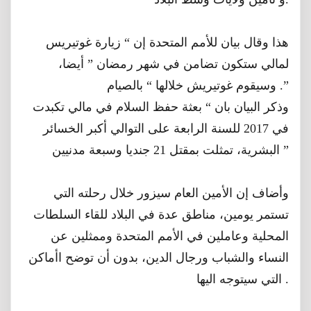
هذا ﻭقال بيان للأمم المتحدة إن “ ﺯﻳﺎﺭﺓ غوتيريس
لمالي ستكون ﺗﻀﺎﻣﻦ ﻓﻲ ﺷﻬﺮ ﺭﻣﻀﺎﻥ ” ﺃﻳﻀﺎ،
ﻭﺳﻴﻘﻮﻡ ﻏﻮﺗﻴﺮﻳﺶ ﺧﻼﻟﻬﺎ “ ﺑﺎﻟﺼﻴﺎﻡ .”
ﻭﺫﻛﺮ ﺍﻟﺒﻴﺎﻥ ﺑﺎﻥ “ ﺑﻌﺜﺔ ﺣﻔﻆ ﺍﻟﺴﻼﻡ ﻓﻲ ﻣﺎﻟﻲ ﺗﻜﺒﺪﺕ
ﻓﻲ 2017 ﻟﻠﺴﻨﺔ ﺍﻟﺮﺍﺑﻌﺔ ﻋﻠﻰ ﺍﻟﺘﻮﺍﻟﻲ ﺃﻛﺒﺮ ﺍﻟﺨﺴﺎﺋﺮ
ﺍﻟﺒﺸﺮﻳﺔ، ﺗﻤﺜﻠﺖ ﺑﻤﻘﺘﻞ 21 ﺟﻨﺪﻳﺎ ﻭﺳﺒﻌﺔ ﻣﺪﻧﻴﻴﻦ ”
ﻭأضاف ﺇﻥ ﺍﻷﻣﻴﻦ ﺍﻟﻌﺎﻡ ﺳﻴﺰﻭﺭ ﺧﻼﻝ ﺭﺣﻠﺘﻪ ﺍﻟﺘﻲ
ﺗﺴﺘﻤﺮ ﻳﻮﻣﻴﻦ، ﻣﻨﺎﻃﻖ ﻋﺪﺓ ﻓﻲ ﺍﻟﺒﻼﺩ ﻟﻠﻘﺎﺀ ﺍﻟﺴﻠﻄﺎﺕ
ﺍﻟﻤﺤﻠﻴﺔ ﻭﻋﺎﻣﻠﻴﻦ ﻓﻲ ﺍﻷﻣﻢ ﺍﻟﻤﺘﺤﺪﺓ ﻭﻣﻤﺜﻠﻴﻦ ﻋﻦ
ﺍﻟﻨﺴﺎﺀ ﻭﺍﻟﺸﺒﺎﺏ ﻭﺭﺟﺎﻝ ﺍﻟﺪﻳﻦ، ﺑﺪﻭﻥ ﺃﻥ ﺗﻮﺿﺢ ﺍﺃﻣﺎﻛﻦ
ﺍﻟﺘﻲ ﺳﻴﺘﻮﺟﻪ ﺍﻟﻴﻬﺎ .