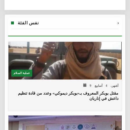
›
نفس الفئة
عملية السلام
9 أشهر، 4 أسابيع
مقتل بوبكر المعروف بـ«بوبكر ديموكي» وعدد من قادة تنظيم
داعش في إناربان