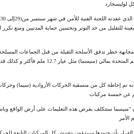
م
ينة للتقليل من حد التوتر وتحسين حماية المدنيين ومنع تكرر ال
جابهة خطر تدفق الأسلحة الثقيلة من قبل الجماعات المسلح
على إذن بعثة الأمم المتحدة بمالي (منيسما) مثل عيار 12.7 م
أنه تم إحاطة كل من منسقية الحركات الأزوادية (سيما) وحركات 
 "منيسما ستتكلف بفرض هذه التعليمات على أرض الواقع وباس
لقرار بأن جنودها سيبدؤون بتفتيش كل المركبات التابعة للحر