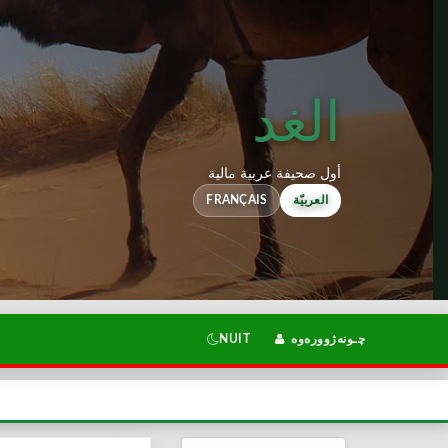
الغد
أول صحيفة عربية مالية
العربيّة
FRANÇAIS
چـونەژوورەوە
NUIT