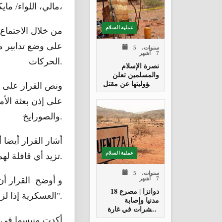
مالي، اللواء/ مايكل لوليسجارد،
عملية السلام
على وضع تدابير مع
5 سنوات،
7 أشهر
الحركات.
نصرة الإسلام
والمسلمين تعلن
مسؤوليتها عن مقتل
ونص القرار على م
الجنود الفرنسيين
في مالي وتتبرأ من
هجوم القريتين في
والصورايخ.
النيجر
أشار القرار أيضا 
عملية السلام
تزيد أي قافلة لهم عن خمسة مركبات.
5 سنوات،
7 أشهر
و أوضح القرار أن
دوانزا | مصرع 18
العسكرية إذا لزم الأمر".
مدنيا وإصابة
العشرات في غارة
جوية لطيران
أكدت منيسما في ا