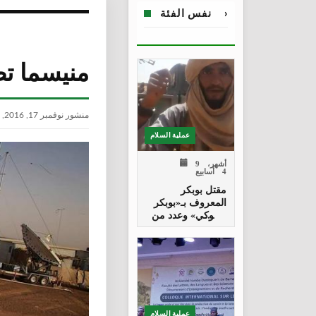
›
نفس الفئة
منيسما تص
منشور نوفمبر 17, 2016, 1:26 م
عملية السلام
9 أشهر،
4 أسابيع
مقتل بوبكر
المعروف بـ«بوبكر
ديموكي» وعدد من
قادة تنظيم داعش
في إناربان
عملية السلام