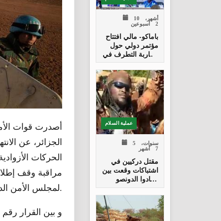
10 أشهر،
2 أسبوعين
باماكو- مالي افتتاح
مؤتمر دولي حول
محاربة التطرف في
منطقة الساحل
الافريقي
عملية السلام
أصدرت قوات الأمم
الجزائر، عن الانت
5 سنوات،
7 أشهر
الحركات الأزوادية
مقتل دركيين في
اشتباكات وقعت بين
صيادوا الدونصو
والجيش المالي
لمجلس الأمن الدولي.