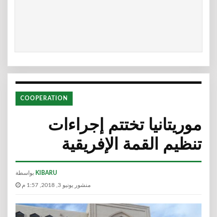
COOPERATION
ﻣﻮﺭﻳﺘﺎﻧﻴﺎ ﺗﺨﺘﺘﻢ ﺇﺟﺮﺍﺀﺍﺕ
ﺗﻨﻈﻴﻢ ﺍﻟﻘﻤﺔ ﺍﻹﻓﺮﻳﻘﻴﺔ
KIBARU
بواسطة
منشور يونيو 3, 2018, 1:57 م