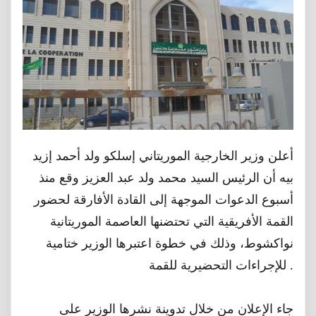
ﺃﻋﻠﻦ ﻭﺯﻳﺮ ﺍﻟﺨﺎﺭﺟﻴﺔ الموريتاني ﺇﺳﻠﻜﻮ ﻭﻟﺪ ﺃﺣﻤﺪ ﺇﺯﻳﺪ
ﺑﻴﻪ ﺃﻥ ﺍﻟﺮﺋﻴﺲ السيد ﻣﺤﻤﺪ ﻭﻟﺪ ﻋﺒﺪ ﺍﻟﻌﺰﻳﺰ ﻭﻗﻊ ﻣﻨﺬ
ﺃﺳﺒﻮﻉ ﺍﻟﺪﻋﻮﺍﺕ ﺍﻟﻤﻮﺟﻬﺔ ﺇﻟﻰ ﺍﻟﻘﺎﺩﺓ ﺍﻷﻓﺎﺭﻗﺔ ﻟﺤﻀﻮﺭ
القمة الأفريقية التي تحتضنها العاصمة الموريتانية
ﻧﻮﺍﻛﺸﻮﻁ، ﻭﺫﻟﻚ ﻓﻲ ﺧﻄﻮﺓ ﺍﻋﺘﺒﺮﻫﺎ ﺍﻟﻮﺯﻳﺮ ﺧﺘﺎﻣﻴﺔ
ﻟﻺﺟﺮﺍﺀﺍﺕ ﺍﻟﺘﺤﻀﻴﺮﻳﺔ ﻟﻠﻘﻤﺔ .
ﺟﺎﺀ ﺍﻹﻋﻼﻥ ﻣﻦ ﺧﻼﻝ ﺗﺪﻭﻳﻨﺔ ﻧﺸﺮﻫﺎ ﺍﻟﻮﺯﻳﺮ ﻋﻠﻰ