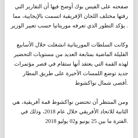
ﺻﻔﺤﺘﻪ ﻋﻠﻰ ﺍﻟﻔﻴﺲ ﺑﻮﻙ ﺃﻭﺿﺢ ﻓﻴﻬﺎ ﺃﻥ ﺍﻟﺘﻘﺎﺭﻳﺮ ﺍﻟﺘﻲ
ﺭﻓﺘﻬﺎ ﻣﺨﺘﻠﻒ ﺍﻟﻠﺠﺎﻥ ﺍﻹﻓﺮﻳﻘﻴﺔ ﺍﺗﺴﻤﺖ ﺑﺎﻹﻳﺠﺎﺑﻴﺔ، ﻣﻤﺎ
ﻳﺆﻛﺪ ﺍﻟﺘﻄﻮﺭ ﺍﻟﺬﻱ ﺗﻌﺮﻓﻪ ﻣﻮﺭﻳﺘﺎﻧﻴﺎ ﺣﺴﺐ ﺗﻌﺒﻴﺮ ﺍﻟﻮﺯﻳﺮ .
ﻭﻛﺎﻧﺖ ﺍﻟﺴﻠﻄﺎﺕ الموريتانية ﺍﻧﺸﻐﻠﺖ ﺧﻼﻝ ﺍﻷﺳﺎﺑﻴﻊ
ﺍﻟﻘﻠﻴﻠﺔ ﺍﻟﻤﺎﺿﻴﺔ ﺑﻤﺘﺎﺑﻌﺔ ﺍﻟﻌﺪﻳﺪ ﻣﻦ ﻣﺴﺘﻮﻳﺎﺕ ﺍﻟﺘﺤﻀﻴﺮ
ﻟﻬﺬﻩ ﺍﻟﻘﻤﺔ ﺍﻟﺘﻲ ﻳﻌﺘﻘﺪ ﺃﻧﻬﺎ ﺳﺘﻘﺎﻡ ﻓﻲ ﻗﺼﺮ ﻣﺆﺗﻤﺮﺍﺕ
ﺟﺪﻳﺪ ﺗﻮﺿﻊ ﺍﻟﻠﻤﺴﺎﺕ ﺍﻷﺧﻴﺮﺓ ﻋﻠﻰ ﻃﺮﻳﻖ ﺍﻟﻤﻄﺎﺭ
ﺃﻗﺼﻰ ﺷﻤﺎﻝ نواكشوط.
ومن المنتظر أن تحتضن نواكشوط قمة أفريقية، هي
الثانية للاتحاد الأفريقي خلال عام 2018، وذلك في
الفترة ما بين 25 يونيو و02 يوليو 2018.