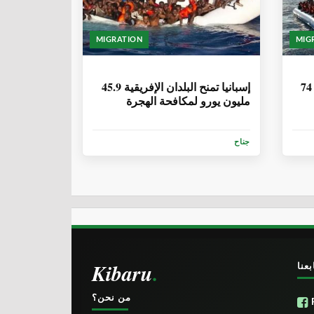
MIGRATION
MIG
6 سنوات، 1 شهر
موريتانيا| انتشال 57 جثة وإنقاذ 74
إسبانيا تمنح البلدان الإفريقية 45.9
مليون يورو لمكافحة الهجرة
جناح
Kibaru
بعنا
من نحن؟