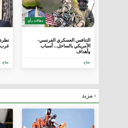
مقالات رأي
6 سنوات، 8 أشهر
6 سنوات، 5 
التنافس العسكري الفرنسي-
نظرة 
الأمريكي بالساحل... أسباب
غرب أ
وأهداف
جناح
جناح
مزيد ›