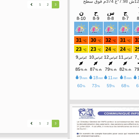
1
2
3
1
2
3