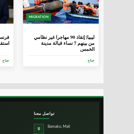
MIGRATION
6 سنوات، 9 أشهر
6 سنوات، 9 
ليبيا| إنقاذ 90 مهاجرا غير نظامي
فرنسا
من بينهم 7 نساء قبالة مدينة
استقبال 194 مها
الخمس
جناح
جناح
تواصل معنا
Bamako, Mali