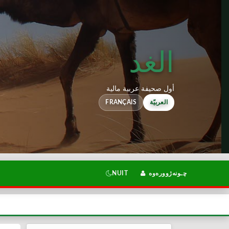
الغد
أول صحيفة عربية مالية
العربيّة
FRANÇAIS
چـونەژوورەوە
NUIT